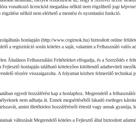
óra vonatkozó licenckód megadása nélkül nem rögzíthető jogi képviselő
 rögzítése nélkül nem elérhető a mentési és nyomtatási funkció.
szolgáltatás honlapján (http://www.cegirnok.hu) biztosított online felüle
elő a regisztráció során köteles a saját, valamint a Felhasználó valós a
en Általános Felhasználási Feltételeket elfogadja, és a Szerződés e felté
 Fejlesztő honlapján található kötelezően kitöltendő adatbeviteli mezőke
endelő részére visszaigazolta. A folyamat közben felmerülő technikai p
tában egyedi hozzáférést kap a honlaphoz. Megrendelő a felhasználói n
mélyeknek nem adhatja át. Ennek megsértéséből fakadó esetleges károké
jelszavát, amint illetéktelen hozzáférésről értesül vagy annak gyanúja, l
ainak változását Megrendelő köteles a Fejlesztő által biztosított adatmód