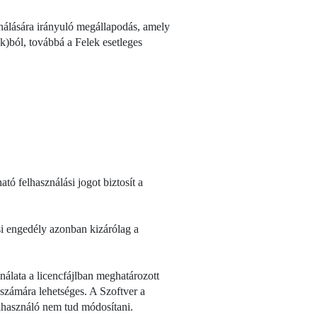
ználására irányuló megállapodás, amely
ok)ból, továbbá a Felek esetleges
tó felhasználási jogot biztosít a
si engedély azonban kizárólag a
nálata a licencfájlban meghatározott
számára lehetséges. A Szoftver a
elhasználó nem tud módosítani.