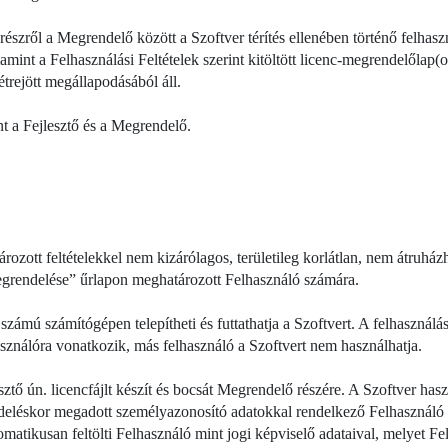
részről a Megrendelő között a Szoftver térítés ellenében történő felhas
lamint a Felhasználási Feltételek szerint kitöltött licenc-megrendelőlap(
étrejött megállapodásából áll.
nt a Fejlesztő és a Megrendelő.
zott feltételekkel nem kizárólagos, területileg korlátlan, nem átruházha
megrendelése” űrlapon meghatározott Felhasználó számára.
zámú számítógépen telepítheti és futtathatja a Szoftvert. A felhasználá
ználóra vonatkozik, más felhasználó a Szoftvert nem használhatja.
ztő ún. licencfájlt készít és bocsát Megrendelő részére. A Szoftver hasz
deléskor megadott személyazonosító adatokkal rendelkező Felhasználó 
omatikusan feltölti Felhasználó mint jogi képviselő adataival, melyet F