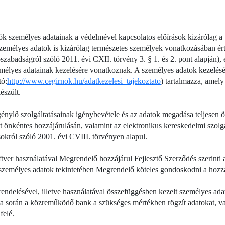
ók személyes adatainak a védelmével kapcsolatos előírások kizárólag a
 személyes adatok is kizárólag természetes személyek vonatkozásában é
zabadságról szóló 2011. évi CXII. törvény 3. § 1. és 2. pont alapján), ezé
mélyes adatainak kezelésére vonatkoznak. A személyes adatok kezelésév
tó:
http://www.cegirnok.hu/adatkezelesi_tajekoztato
) tartalmazza, amel
észült.
énylő szolgáltatásainak igénybevétele és az adatok megadása teljesen ö
 önkéntes hozzájárulásán, valamint az elektronikus kereskedelmi szolgá
okról szóló 2001. évi CVIII. törvényen alapul.
ftver használatával Megrendelő hozzájárul Fejlesztő Szerződés szerinti
személyes adatok tekintetében Megrendelő köteles gondoskodni a hozzá
rendelésével, illetve használatával összefüggésben kezelt személyes ada
lata során a közreműködő bank a szükséges mértékben rögzít adatokat, 
felé.