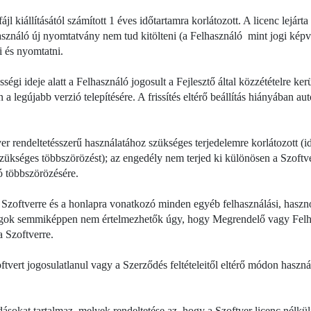
jl kiállításától számított 1 éves időtartamra korlátozott. A licenc lejár
sználó új nyomtatvány nem tud kitölteni (a Felhasználó mint jogi képvi
i és nyomtatni.
gi ideje alatt a Felhasználó jogosult a Fejlesztő által közzétételre kerül
én a legújabb verzió telepítésére. A frissítés eltérő beállítás hiányában 
r rendeltetésszerű használatához szükséges terjedelemre korlátozott (id
zükséges többszörözést); az engedély nem terjed ki különösen a Szoftver
 többszörözésére.
zoftverre és a honlapra vonatkozó minden egyéb felhasználási, hasznosí
 jogok semmiképpen nem értelmezhetők úgy, hogy Megrendelő vagy Felha
a Szoftverre.
rt jogosulatlanul vagy a Szerződés feltételeitől eltérő módon használ
kat tartalmaz, melyek rendeltetése az, hogy a Szoftver licenc nélküli, 