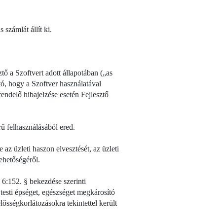
 számlát állít ki.
ő a Szoftvert adott állapotában („as
tó, hogy a Szoftver használatával
ndelő hibajelzése esetén Fejlesztő
ű felhasználásából ered.
az üzleti haszon elvesztését, az üzleti
lehetőségéről.
 6:152. § bekezdése szerinti
testi épséget, egészséget megkárosító
lősségkorlátozásokra tekintettel került