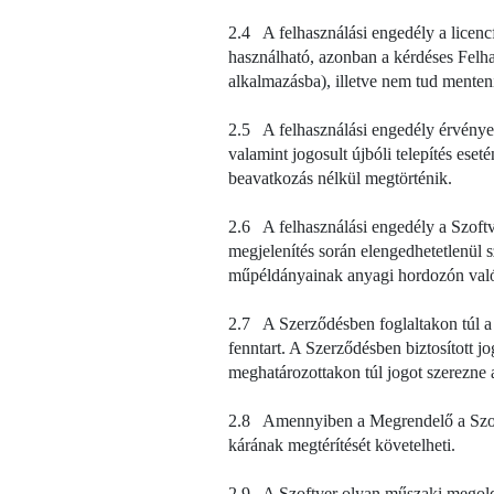
2.4 A felhasználási engedély a licencfá
használható, azonban a kérdéses Felha
alkalmazásba), illetve nem tud menten
2.5 A felhasználási engedély érvényessé
valamint jogosult újbóli telepítés eset
beavatkozás nélkül megtörténik.
2.6 A felhasználási engedély a Szoftve
megjelenítés során elengedhetetlenül s
műpéldányainak anyagi hordozón való
2.7 A Szerződésben foglaltakon túl a S
fenntart. A Szerződésben biztosított
meghatározottakon túl jogot szerezne 
2.8 Amennyiben a Megrendelő a Szoftve
kárának megtérítését követelheti.
2.9 A Szoftver olyan műszaki megoldáso