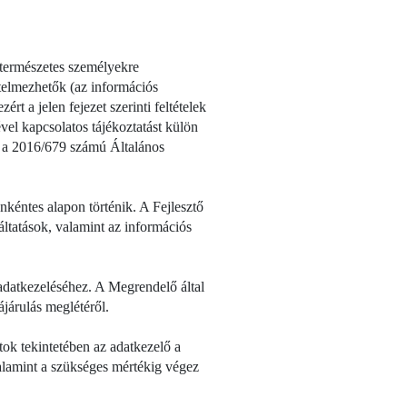
 természetes személyekre
rtelmezhetők (az információs
rt a jelen fejezet szerinti feltételek
el kapcsolatos tájékoztatást külön
y a 2016/679 számú Általános
nkéntes alapon történik. A Fejlesztő
ltatások, valamint az információs
 adatkezeléséhez. A Megrendelő által
járulás meglétéről.
tok tekintetében az adatkezelő a
valamint a szükséges mértékig végez