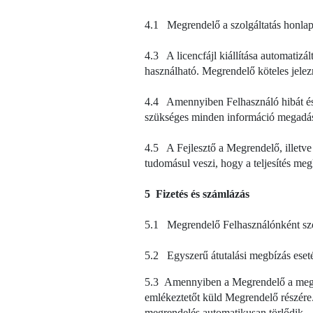
4.1 Megrendelő a szolgáltatás honlapj
4.3 A licencfájl kiállítása automatizá
használható. Megrendelő köteles jelezni
4.4 Amennyiben Felhasználó hibát észl
szükséges minden információ megadás
4.5 A Fejlesztő a Megrendelő, illetve 
tudomásul veszi, hogy a teljesítés megk
5 Fizetés és számlázás
5.1 Megrendelő Felhasználónként szolgá
5.2 Egyszerű átutalási megbízás eseté
5.3 Amennyiben a Megrendelő a megren
emlékeztetőt küld Megrendelő részére
megrendelés automatikusan törlődik.