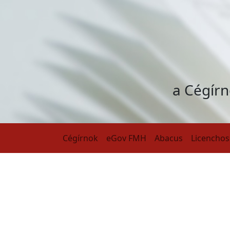
a Cégírn
Cégírnok
eGov FMH
Abacus
Licenchos