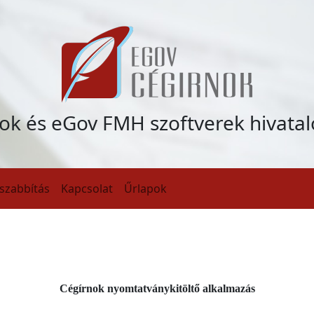
ok és eGov FMH szoftverek hivatal
szabbítás
Kapcsolat
Űrlapok
Cégírnok nyomtatványkitöltő alkalmazás