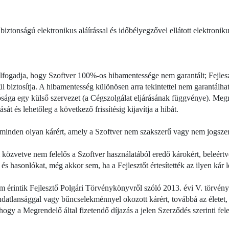
 biztonságú elektronikus aláírással és időbélyegzővel ellátott elektronikus
ogadja, hogy Szoftver 100%-os hibamentessége nem garantált; Fejleszt
ül biztosítja. A hibamentesség különösen arra tekintettel nem garantálha
ága egy külső szervezet (a Cégszolgálat eljárásának függvénye). Megre
át és lehetőleg a következő frissítésig kijavítja a hibát.
t minden olyan kárért, amely a Szoftver nem szakszerű vagy nem jogszer
özvetve nem felelős a Szoftver használatából eredő károkért, beleértve 
és hasonlókat, még akkor sem, ha a Fejlesztőt értesítették az ilyen kár 
m érintik Fejlesztő Polgári Törvénykönyvről szóló 2013. évi V. törvény
ndatlansággal vagy bűncselekménnyel okozott kárért, továbbá az életet, 
ogy a Megrendelő által fizetendő díjazás a jelen Szerződés szerinti fele