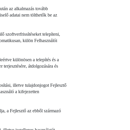
ta után az alkalmazás tovább
selő adatai nem tölthetők be az
ő szoftverfrissítéseket telepíteni,
automatikusan, külön Felhasználói
eértve különösen a telepítés és a
 terjesztésére, átdolgozására és
tási, illetve tulajdonjogot Fejlesztő
sználó a kifejezetten
ja, a Fejlesztő az ebből származó
illetve jogellenes használatát