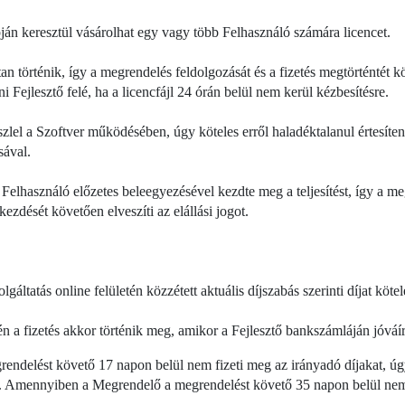
án keresztül vásárolhat egy vagy több Felhasználó számára licencet.
ltan történik, így a megrendelés feldolgozását és a fizetés megtörténtét 
 Fejlesztő felé, ha a licencfájl 24 órán belül nem kerül kézbesítésre.
el a Szoftver működésében, úgy köteles erről haladéktalanul értesíteni 
ával.
Felhasználó előzetes beleegyezésével kezdte meg a teljesítést, így a me
ezdését követően elveszíti az elállási jogot.
ltatás online felületén közzétett aktuális díjszabás szerinti díjat kötel
n a fizetés akkor történik meg, amikor a Fejlesztő bankszámláján jóváír
delést követő 17 napon belül nem fizeti meg az irányadó díjakat, úgy 
. Amennyiben a Megrendelő a megrendelést követő 35 napon belül nem f