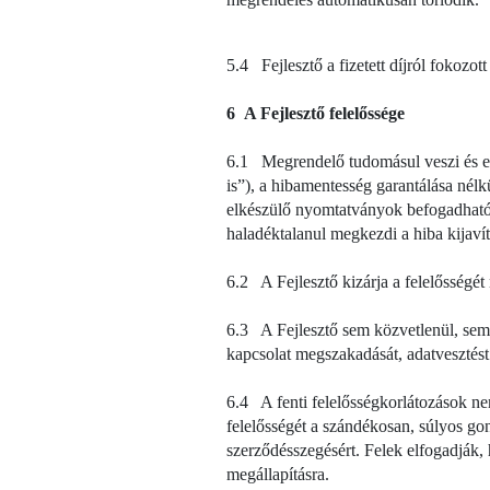
5.4 Fejlesztő a fizetett díjról fokozott
6 A Fejlesztő felelőssége
6.1 Megrendelő tudomásul veszi és elf
is”), a hibamentesség garantálása nélk
elkészülő nyomtatványok befogadhatós
haladéktalanul megkezdi a hiba kijavítás
6.2 A Fejlesztő kizárja a felelősségé
6.3 A Fejlesztő sem közvetlenül, sem k
kapcsolat megszakadását, adatvesztést 
6.4 A fenti felelősségkorlátozások ne
felelősségét a szándékosan, súlyos go
szerződésszegésért. Felek elfogadják, h
megállapításra.