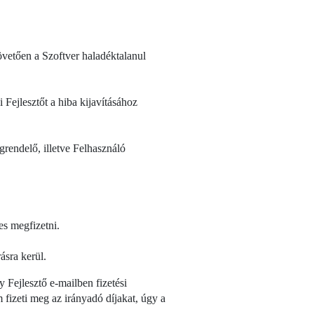
követően a Szoftver haladéktalanul
Fejlesztőt a hiba kijavításához
grendelő, illetve Felhasználó
es megfizetni.
ásra kerül.
Fejlesztő e-mailben fizetési
izeti meg az irányadó díjakat, úgy a