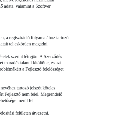
 adata, valamint a Szoftver
ten, a regisztráció folyamatához tartozó
datait teljeskörűen megadni.
telek szerint létrejön. A Szerződés
t maradéktalanul kitöltötte, és azt
roblémákért a Fejlesztő felelősséget
evéhez tartozó jelszót köteles
rt Fejlesztő nem felel. Megrendelő
ehetősége merül fel.
osítási felületen átvezetni.